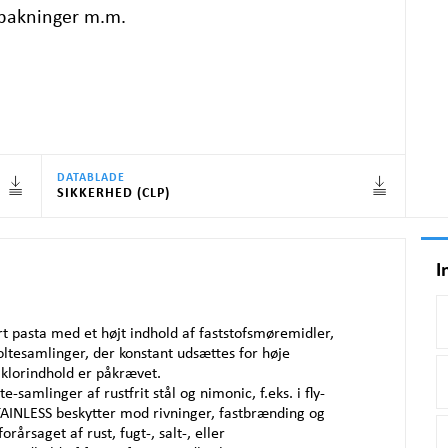
, pakninger m.m.
DATABLADE
SIKKERHED (CLP)
I
t pasta med et højt indhold af faststofsmøremidler,
boltesamlinger, der konstant udsættes for høje
 klorindhold er påkrævet.
e-samlinger af rustfrit stål og nimonic, f.eks. i fly-
TAINLESS
beskytter mod rivninger, fastbrænding og
årsaget af rust, fugt-, salt-, eller