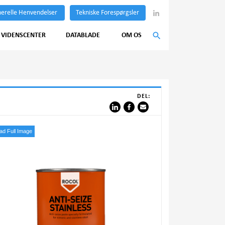
erelle Henvendelser
Tekniske Forespørgsler
VIDENSCENTER
DATABLADE
OM OS
DEL:
d Full Image