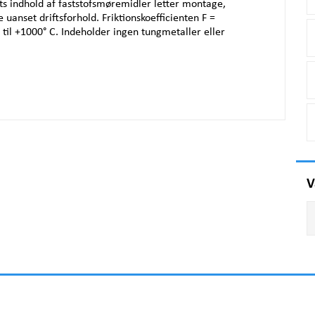
ts indhold af faststofsmøremidler letter montage,
 uanset driftsforhold. Friktionskoefficienten F =
til +1000° C. Indeholder ingen tungmetaller eller
V