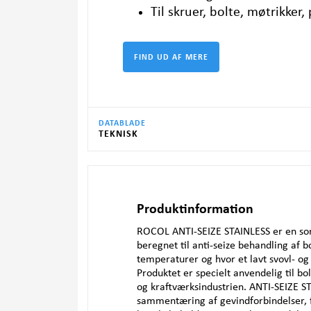
Til skruer, bolte, møtrikker
DATABLADE
TEKNISK
Produktinformation
ROCOL
ANTI
-
SEIZE
STAINLESS
er en sor
beregnet til anti-seize behandling af 
temperaturer og hvor et lavt svovl- og
Produktet er specielt anvendelig til bolt
og kraftværksindustrien.
ANTI
-
SEIZE
S
sammentæring af gevindforbindelser, for