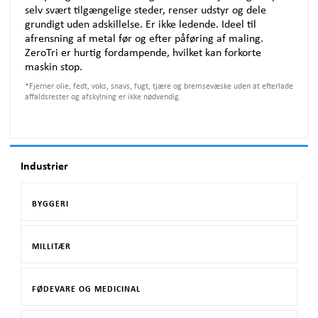
selv svært tilgængelige steder, renser udstyr og dele
grundigt uden adskillelse. Er ikke ledende. Ideel til
afrensning af metal før og efter påføring af maling.
ZeroTri er hurtig fordampende, hvilket kan forkorte
maskin stop.
*
Fjerner olie, fedt, voks, snavs, fugt, tjære og bremsevæske uden at efterlade
affaldsrester og afskylning er ikke nødvendig.
Industrier
BYGGERI
MILLITÆR
FØDEVARE OG MEDICINAL