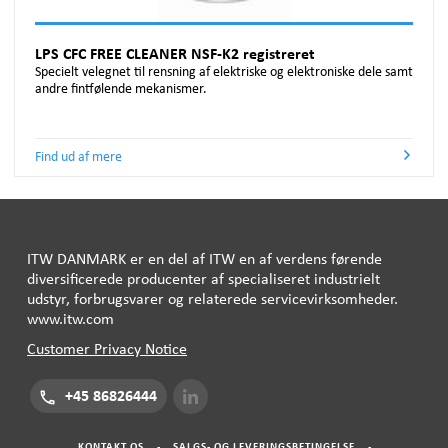
LPS CFC FREE CLEANER NSF-K2 registreret
Specielt velegnet til rensning af elektriske og elektroniske dele samt
andre fintfølende mekanismer.
Find ud af mere
ITW
DANMARK
er en del af
ITW
en af ​​verdens førende
diversificerede producenter af specialiseret industrielt
udstyr, forbrugsvarer og relaterede servicevirksomheder.
www.itw.com
Customer Privacy Notice
+45 86826444
KONTAKT OS
-
SALGS- OG LEVERINGSBETINGELSE
-