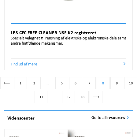
LPS CFC FREE CLEANER NSF-K2 registreret
Specielt velegnet til rensning af elektriske og elektroniske dele samt
andre fintfølende mekanismer.
Find ud af mere
1
2
...
5
6
7
8
9
10
11
...
17
18
Videnscenter
Go to all resources