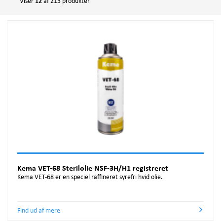
Viser
12
af 213 produkter
Kædeolie produkter
MILLITÆR
FOODLUBE®
Korrosionsbeskyttelse
TRANSPORT
KEMA®
Lak og grundere
VEDLIGEHOLDELSE
KemLock®
Lejefedt
VIND
LPS®
Lim og låsevæsker
VVS
PUROL™
Metalbearbejdningsprodukter
ROCOL® MRO
Opstribningsmaling
ROCOL® MW METAL WORK
Skæreolie og fedt
RTD®
Slipmidler
SAPPHIRE®
Wire Rope Smøremidler
SCRUBS®
Kema VET-68 Sterilolie NSF-3H/H1 registreret
ULTRACUT®
Kema VET-68 er en speciel raffineret syrefri hvid olie.
ULTRAFORM™
ULTRAGRIND™
Find ud af mere