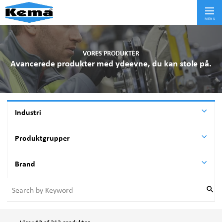
Skif
MENU
VORES PRODUKTER
Avancerede produkter med ydeevne, du kan stole på.
Industri
Aviation
Produktgrupper
BYGGERI
Anti-Seize Montagepasta og rustopløser
Brand
FØDEVARE OG MEDICINAL
Gearolie
LAGER OG LOGISTIK
BIOGEN®
Hydraulikolie
MARINE
DYKEM®
Industri afrenser
Metalbearbejdning
EASYLINE®