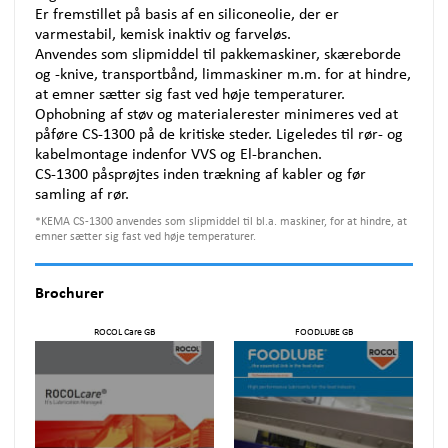
Er fremstillet på basis af en siliconeolie, der er
varmestabil, kemisk inaktiv og farveløs.
Anvendes som slipmiddel til pakkemaskiner, skæreborde
og -knive, transportbånd, limmaskiner m.m. for at hindre,
at emner sætter sig fast ved høje temperaturer.
Ophobning af støv og materialerester minimeres ved at
påføre CS-1300 på de kritiske steder. Ligeledes til rør- og
kabelmontage indenfor
VVS
og El-branchen.
CS-1300 påsprøjtes inden trækning af kabler og før
samling af rør.
*
KEMA CS-1300 anvendes som slipmiddel til bl.a. maskiner, for at hindre, at
emner sætter sig fast ved høje temperaturer.
Brochurer
ROCOL Care GB
FOODLUBE GB