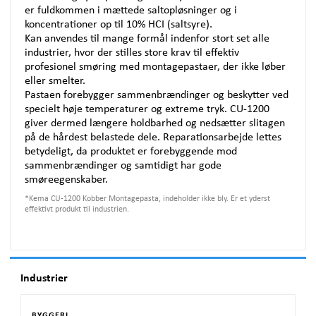
er fuldkommen i mættede saltopløsninger og i
koncentrationer op til 10%
HCI
(saltsyre).
Kan anvendes til mange formål indenfor stort set alle
industrier, hvor der stilles store krav til effektiv
profesionel smøring med montagepastaer, der ikke løber
eller smelter.
Pastaen forebygger sammenbrændinger og beskytter ved
specielt høje temperaturer og extreme tryk. CU-1200
giver dermed længere holdbarhed og nedsætter slitagen
på de hårdest belastede dele. Reparationsarbejde lettes
betydeligt, da produktet er forebyggende mod
sammenbrændinger og samtidigt har gode
smøreegenskaber.
*
Kema CU-1200 Kobber Montagepasta, indeholder ikke bly. Er et yderst
effektivt produkt til industrien.
Industrier
BYGGERI