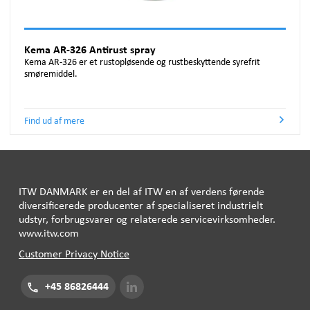
Kema AR-326 Antirust spray
Kema AR-326 er et rustopløsende og rustbeskyttende syrefrit
smøremiddel.
Find ud af mere
ITW
DANMARK
er en del af
ITW
en af ​​verdens førende
diversificerede producenter af specialiseret industrielt
udstyr, forbrugsvarer og relaterede servicevirksomheder.
www.itw.com
Customer Privacy Notice
+45 86826444