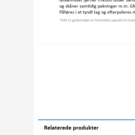
Glidemidlet fjerner friktion under saml
og skåner samtidig pakninger m.m. GM-
Påføres i et tyndt lag og efterpoleres 
*
GM-12 glidemiddel er fremstillet specielt til mo
Relaterede produkter