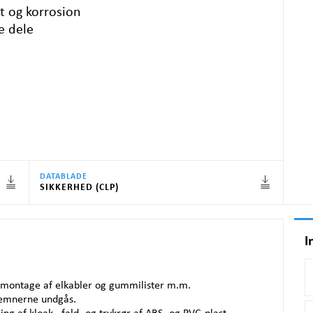
et og korrosion
e dele
DATABLADE
SIKKERHED (CLP)
I
l montage af elkabler og gummilister m.m.
f emnerne undgås.