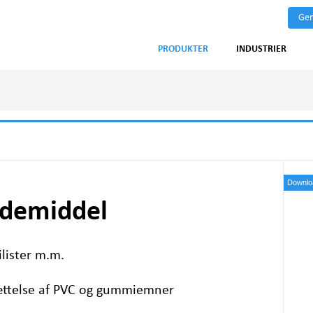
Gen
PRODUKTER
INDUSTRIER
Downloa
demiddel
ilister m.m.
ættelse af
PVC
og gummiemner