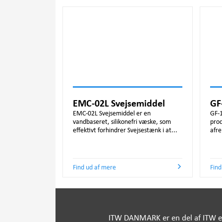
EMC-02L Svejsemiddel
GF
EMC-02L Svejsemiddel er en
GF-1
vandbaseret, silikonefri væske, som
prod
effektivt forhindrer Svejsestænk i at...
afre
Find ud af mere
Find
ITW
DANMARK
er en del af
ITW
e