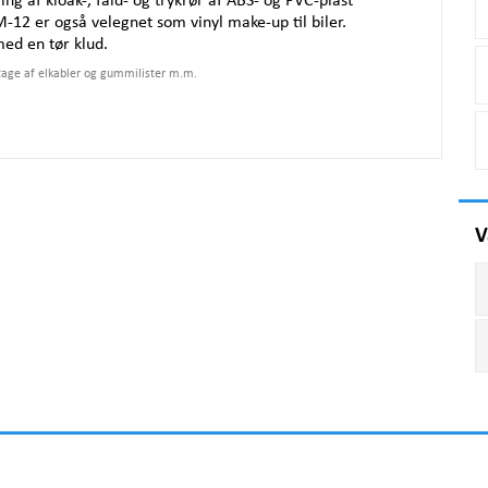
ing af kloak-, fald- og trykrør af
ABS
- og
PVC
-plast
12 er også velegnet som vinyl make-up til biler.
med en tør klud.
ntage af elkabler og gummilister m.m.
V