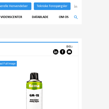
erelle Henvendelser
Tekniske Forespørgsler
VIDENSCENTER
DATABLADE
OM OS
DEL:
d Full Image