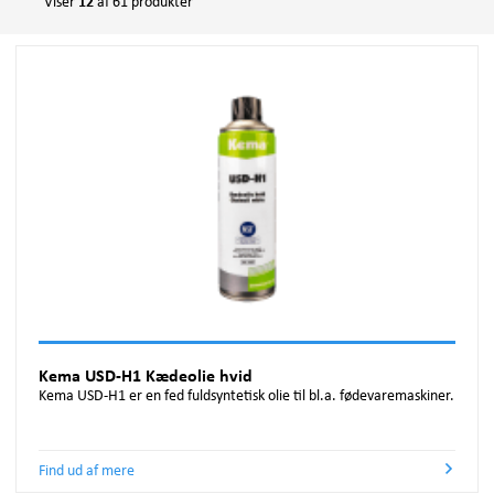
Viser
12
af 61 produkter
Kædeolie produkter
MILLITÆR
FOODLUBE®
Korrosionsbeskyttelse
TRANSPORT
KEMA®
Lak og grundere
VEDLIGEHOLDELSE
KemLock®
Lejefedt
VIND
LPS®
Lim og låsevæsker
VVS
PUROL™
Metalbearbejdningsprodukter
ROCOL® MRO
Opstribningsmaling
ROCOL® MW METAL WORK
Skæreolie og fedt
RTD®
Slipmidler
SAPPHIRE®
Wire Rope Smøremidler
SCRUBS®
Kema USD-H1 Kædeolie hvid
ULTRACUT®
Kema USD-H1 er en fed fuldsyntetisk olie til bl.a. fødevaremaskiner.
ULTRAFORM™
ULTRAGRIND™
Find ud af mere