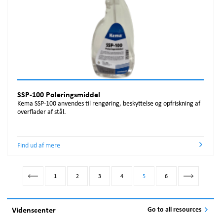
SSP-100 Poleringsmiddel
Kema SSP-100 anvendes til rengøring, beskyttelse og opfriskning af
overflader af stål.
Find ud af mere
1
2
3
4
5
6
Videnscenter
Go to all resources