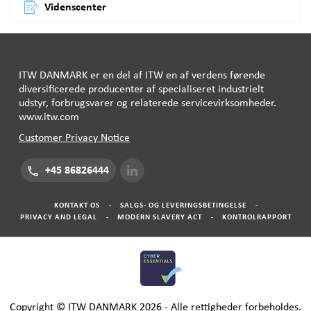
Videnscenter
ITW
DANMARK
er en del af
ITW
en af ​​verdens førende
diversificerede producenter af specialiseret industrielt
udstyr, forbrugsvarer og relaterede servicevirksomheder.
www.itw.com
Customer Privacy Notice
+45 86826444
KONTAKT OS
-
SALGS- OG LEVERINGSBETINGELSE
-
PRIVACY AND LEGAL
-
MODERN SLAVERY ACT
-
KONTROLRAPPORT
Copyright © ITW DANMARK 2026 - Alle rettigheder forbeholdes.