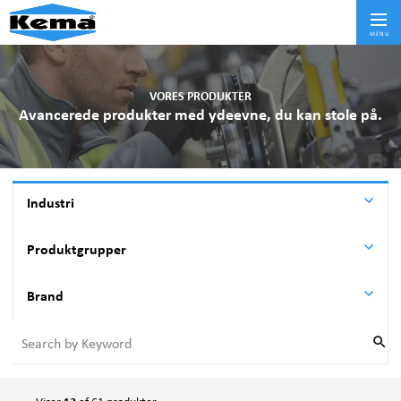
Skif
MENU
VORES PRODUKTER
Avancerede produkter med ydeevne, du kan stole på.
Industri
Aviation
Produktgrupper
BYGGERI
Anti-Seize Montagepasta og rustopløser
Brand
FØDEVARE OG MEDICINAL
Gearolie
LAGER OG LOGISTIK
BIOGEN®
Hydraulikolie
MARINE
DYKEM®
Industri afrenser
Metalbearbejdning
EASYLINE®